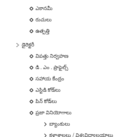
ఎకానమీ
రుచులు
ఉత్పత్తి
డైరెక్టరీ
విపత్తు నిర్వహణ
డి . ఎం . ప్రొఫైల్స్
సహాయ కేంద్రం
ఎస్టిడి కోడ్‌లు
పిన్ కోడ్‌లు
ప్రజా వినియోగాలు
బ్యాంకులు
కళాశాలలు / విశ్వవిద్యాలయాలు