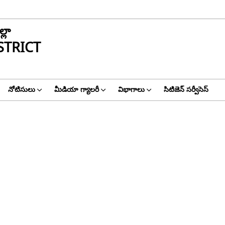
్లా
STRICT
నోటిసులు
మీడియా గ్యాలరీ
విభాగాలు
సిటిజెన్ సర్వీసెస్