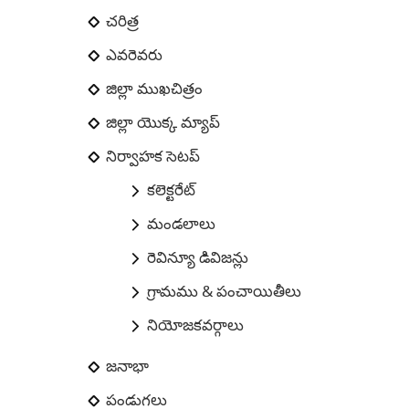
చరిత్ర
ఎవరెవరు
జిల్లా ముఖచిత్రం
జిల్లా యొక్క మ్యాప్
నిర్వాహక సెటప్
కలెక్టరేట్
మండలాలు
రెవిన్యూ డివిజన్లు
గ్రామము & పంచాయితీలు
నియోజకవర్గాలు
జనాభా
పండుగలు