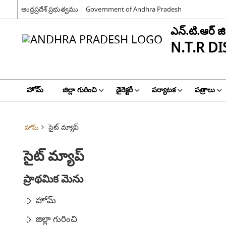
ఆంధ్రప్రదేశ్ ప్రభుత్వము
Government of Andhra Pradesh
ఎన్.టి.ఆర్ జిల
N.T.R DI
హోమ్
జిల్లా గురించి
డైరెక్టరీ
పర్యాటక
పత్రాలు
సైట్ మ్యాప్
హోమ్
సైట్ మ్యాప్
ప్రాథమిక మెను
హోమ్
జిల్లా గురించి