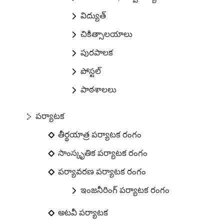
విద్యుత్
చికిత్సాలయాలు
పురపాలక
పోస్టల్
పాఠశాలలు
పర్యాటక
తీర్థయాత్ర పర్యాటక రంగం
సాంస్కృతిక పర్యాటక రంగం
పర్యావరణ పర్యాటక రంగం
ఇంజనీరింగ్ పర్యాటక రంగం
అటవీ పర్యాటక