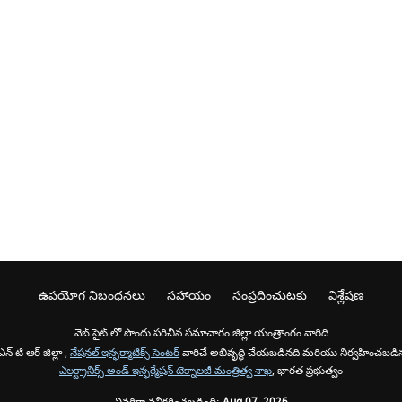
ఉపయోగ నిబంధనలు
సహాయం
సంప్రదించుటకు
విశ్లేషణ
వెబ్ సైట్ లో పొందు పరిచిన సమాచారం జిల్లా యంత్రాంగం వారిది
న్ టి ఆర్ జిల్లా ,
నేషనల్ ఇన్ఫర్మాటిక్స్ సెంటర్
వారిచే అభివృద్ధి చేయబడినది మరియు నిర్వహించబడిన
ఎలక్ట్రానిక్స్ అండ్ ఇన్ఫర్మేషన్ టెక్నాలజీ మంత్రిత్వ శాఖ
, భారత ప్రభుత్వం