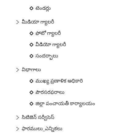
టెండర్లు
మీడియా గ్యాలరీ
ఫోటో గ్యాలరీ
వీడియో గ్యాలరీ
సందర్భాలు
విభాగాలు
ముఖ్య ప్రణాళిక అధికారి
పౌరసరఫరాలు
జిల్లా పంచాయతీ కార్యాలయం
సిటిజెన్ సర్వీసెస్
ఫారములు_ఎన్నికలు