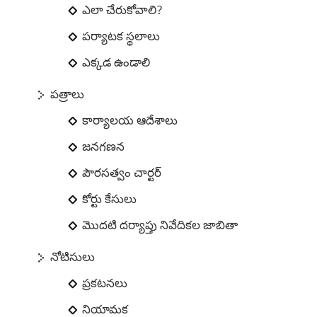
ఎలా చేరుకోవాలి?
పర్యాటక స్థలాలు
ఎక్కడ ఉండాలి
పత్రాలు
కార్యాలయ ఆదేశాలు
జనగణన
పౌరసత్వం చార్టర్
కోర్టు కేసులు
మొదటి దర్యాప్తు నివేదికల జాబితా
నోటిసులు
ప్రకటనలు
నియామక