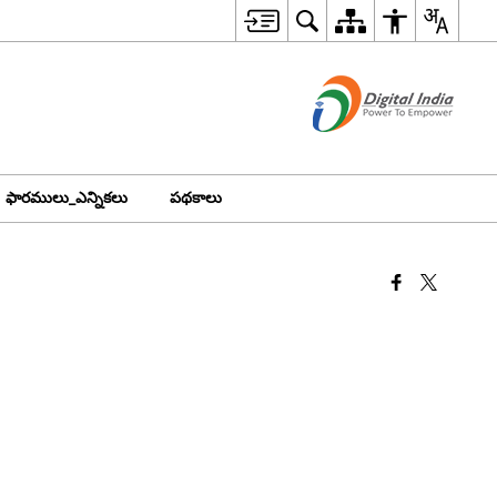
ఫారములు_ఎన్నికలు
పథకాలు