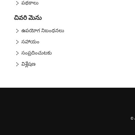
పథకాలు
చివరి మెను
ఉపయోగ నిబంధనలు
సహాయం
సంప్రదించుటకు
విశ్లేషణ
© ఎ