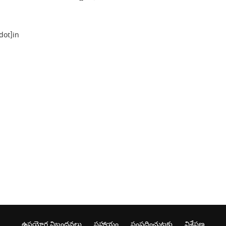
dot]in
ఉపయోగ నిబంధనలు
సహాయం
సంప్రదించుటకు
విశ్లేషణ