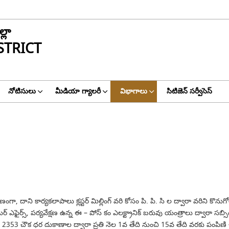
్లా
STRICT
నోటిసులు
మీడియా గ్యాలరీ
విభాగాలు
సిటిజెన్ సర్వీసెస్
దనుగుణంగా, దాని కార్యకలాపాలు క్లస్టర్ మిల్లింగ్ వరి కోసం పి. పి. సి ల ద్వారా వరి
ర్ ఎఫైర్స్, పర్యవేక్షణ ఉన్న ఈ – పోస్ కం ఎలక్ట్రానిక్ బరువు యంత్రాలు ద్వారా సబ్
ు 2353 చౌక ధర దుకాణాల ద్వారా ప్రతి నెల 1వ తేది నుంచి 15వ తేది వరకు పంపిణ