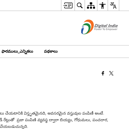
ఫారములు_ఎన్నికలు
పథకాలు
ని కొనుగోలు చేయటానికి విస్తృతమైనది, అవసరమైన వస్తువుల పంపిణీ అంటే.
సిడీ రేట్లుతో ప్రజా పంపిణి వ్యవస్థ ద్వారా బియ్యం, గోధుమలు, పంచదార,
ి చేయబడుచున్నది.