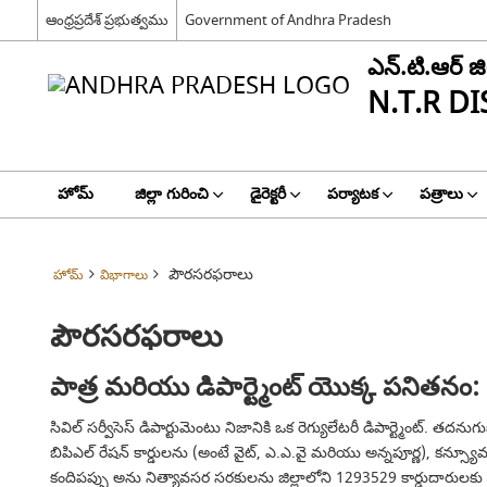
ఆంధ్రప్రదేశ్ ప్రభుత్వము
Government of Andhra Pradesh
ఎన్.టి.ఆర్ జిల
N.T.R DI
హోమ్
జిల్లా గురించి
డైరెక్టరీ
పర్యాటక
పత్రాలు
పౌరసరఫరాలు
హోమ్
విభాగాలు
పౌరసరఫరాలు
పాత్ర మరియు డిపార్ట్మెంట్ యొక్క పనితనం:
సివిల్ సర్వీసెస్ డిపార్టుమెంటు నిజానికి ఒక రెగ్యులేటరీ డిపార్ట్మెంట్. త
బిపిఎల్ రేషన్ కార్డులను (అంటే వైట్, ఎ.ఎ.వై మరియు అన్నపూర్ణ), కన్స్యూమ
కందిపప్పు అను నిత్యావసర సరకులను జిల్లాలోని 1293529 కార్డుదారులక