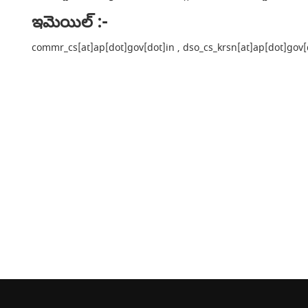
ఇమెయిల్ :-
commr_cs[at]ap[dot]gov[dot]in , dso_cs_krsn[at]ap[dot]gov[